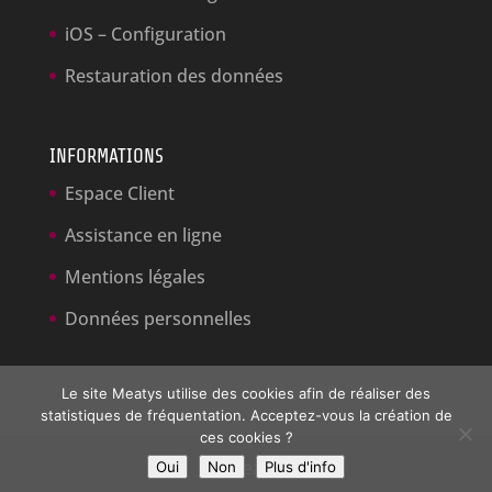
iOS – Configuration
Restauration des données
INFORMATIONS
Espace Client
Assistance en ligne
Mentions légales
Données personnelles
Le site Meatys utilise des cookies afin de réaliser des
statistiques de fréquentation. Acceptez-vous la création de
ces cookies ?
© Meatys
Oui
Non
Plus d'info