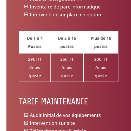
Inventaire de parc informatique
Intervention sur place en option
De 1 à 4
De 5 à 15
Plus de 15
Postes
postes
postes
29€ HT
25€ HT
20€ HT
/mois
/mois
/mois
/poste
/poste
/poste
TARIF MAINTENANCE
Audit Initial de vos équipements
Intervention sur site