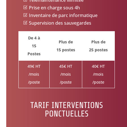
Télémaintenance illimitée
Prise en charge sous 4h
Inventaire de parc informatique
Supervision des sauvegardes
De 4 à
Plus de
Plus de
15
15 postes
25 postes
Postes
49€ HT
45€ HT
40€ HT
/mois
/mois
/mois
/poste
/poste
/poste
TARIF INTERVENTIONS
PONCTUELLES