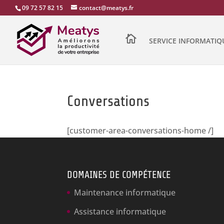
09 72 57 82 15
contact@meatys.fr

SERVICE INFORMATIQ
Conversations
[customer-area-conversations-home /]
DOMAINES DE COMPÉTENCE
Maintenance informatique
Assistance informatique